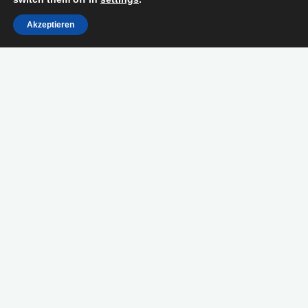
Akzeptieren
Zwischenwelt ·
Schutz · Hingabe
an das
Unsichtbare ·
Herzmagie