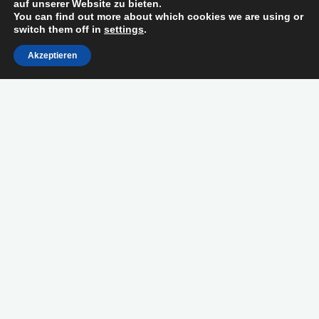
auf unserer Website zu bieten.
You can find out more about which cookies we are using or
switch them off in
settings
.
Akzeptieren
Schutz ·
geistige
Klarheit · Liebe ·
Lebenskraft